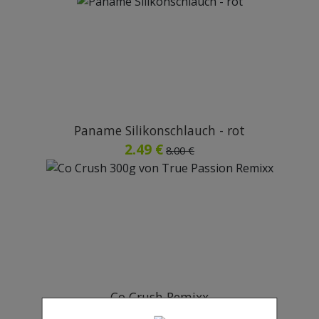
Paname Silikonschlauch - rot
2.49 €
8.00 €
Co Crush Remixx
59.90 €