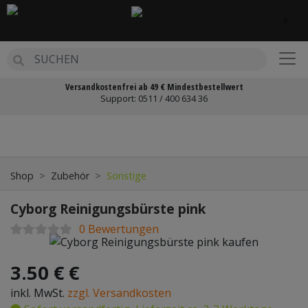
0
BACK
MR.EDS
Versandkostenfrei ab 49 € Mindestbestellwert
AMY DELUXE
Support:
0511 / 400 634 36
Zurück
Weit
?GYPTISCHE HOOKAH
CAESAR
Shop
Zubehör
Sonstige
CRYSTALIA
Cyborg Reinigungsbürste pink
ESCOBAR
0 Bewertungen
HUKA
3.50 € €
MIG
inkl. MwSt.
zzgl. Versandkosten
PANAME