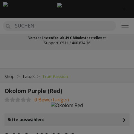
0
BACK
MR.EDS
Versandkostenfrei ab 49 € Mindestbestellwert
AMY DELUXE
Support:
0511 / 400 634 36
Zurück
Weit
?GYPTISCHE HOOKAH
CAESAR
Shop
Tabak
True Passion
CRYSTALIA
Okolom Purple (Red)
ESCOBAR
0 Bewertungen
HUKA
Bitte auswählen:
MIG
PANAME