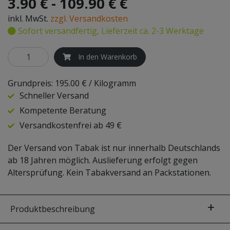
3.90 € - 109.90 €
€
20g
inkl. MwSt.
zzgl. Versandkosten
SKYNET
200g
Sofort versandfertig, Lieferzeit ca. 2-3 Werktage
STEAMULATION
1000g
In den Warenkorb
TRADI SHISHA
Grundpreis:
195.00 €
/ Kilogramm
Schneller Versand
Kompetente Beratung
Versandkostenfrei ab 49 €
Der Versand von Tabak ist nur innerhalb Deutschlands
ab 18 Jahren möglich. Auslieferung erfolgt gegen
Altersprüfung. Kein Tabakversand an Packstationen.
Produktbeschreibung