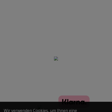
Produkte
Anmeldung Newsletter
Folgen True Passion
Ja, ich habe die Datenschutzerklärung gelesen und bin mit
der darin beschriebenen Verarbeitung meiner personenbe-
zogenen Daten einverstanden. *
True Passion SHOP - Onlineshop
Anmelden!
für Wasserpfeifen, Tabak und Zubehör © 2020
Alle Rechte vorbehalten
Wir verwenden Cookies, um Ihnen eine