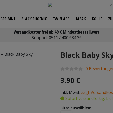
A
A GRP MNT
BLACK PHOENIX
TWIN APP
TABAK
KOHLE
ZU
Versandkostenfrei ab 49 € Mindestbestellwert
ück
Support:
0511 / 400 634 36
Black Baby Sk
0 Bewertunge
3.90 €
inkl. MwSt.
zzgl. Versandko
Sofort versandfertig, Lie
Bitte auswählen: