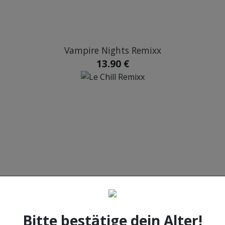
Vampire Nights Remixx
13.90 €
Le Chill Remixx
13.90 €
Bitte bestätige dein Alter!