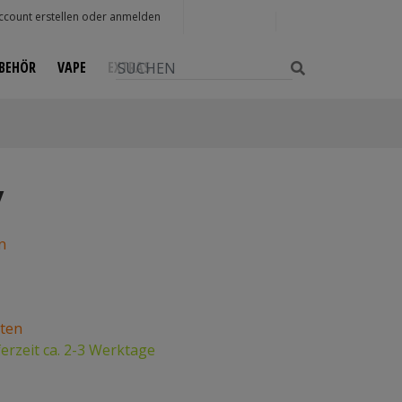
0
ccount erstellen oder anmelden
BEHÖR
VAPE
EXTRAS
Weiter
y
n
sten
ferzeit ca. 2-3 Werktage