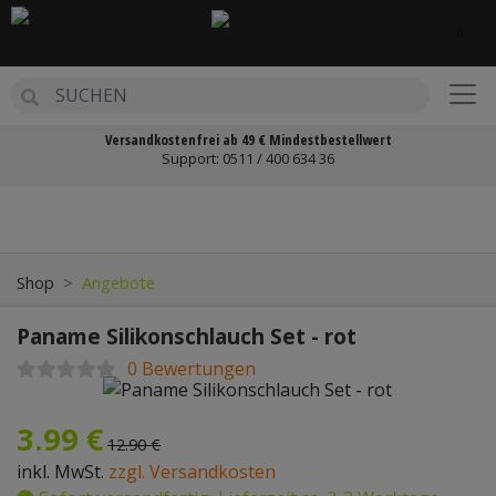
0
BACK
MR.EDS
Versandkostenfrei ab 49 € Mindestbestellwert
AMY DELUXE
Support:
0511 / 400 634 36
Zurück
Weit
?GYPTISCHE HOOKAH
CAESAR
Shop
Angebote
CRYSTALIA
Paname Silikonschlauch Set - rot
ESCOBAR
0 Bewertungen
HUKA
3.99 €
MIG
12.90 €
inkl. MwSt.
zzgl. Versandkosten
PANAME