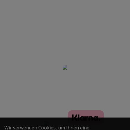
Produkte
Anmeldung Newsletter
Folgen True Passion
Ja, ich habe die Datenschutzerklärung gelesen und bin mit
der darin beschriebenen Verarbeitung meiner personenbe-
zogenen Daten einverstanden. *
True Passion SHOP - Onlineshop
Anmelden!
für Wasserpfeifen, Tabak und Zubehör © 2020
Alle Rechte vorbehalten
Wir verwenden Cookies, um Ihnen eine