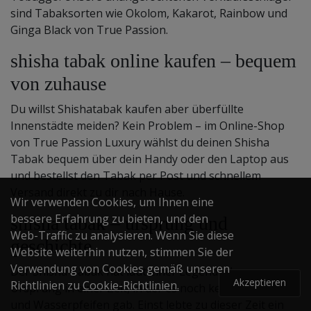
sind Tabaksorten wie Okolom, Kakarot, Rainbow und
Ginga Black von True Passion.
shisha tabak online kaufen – bequem
von zuhause
Du willst Shishatabak kaufen aber überfüllte
Innenstädte meiden? Kein Problem – im Online-Shop
von True Passion Luxury wählst du deinen Shisha
Tabak bequem über dein Handy oder den Laptop aus
und bestellst den Tabak per Post und schnellem
Versand direkt zu dir nach Hause.
Wir verwenden Cookies, um Ihnen eine
bessere Erfahrung zu bieten, und den
shisha tabak – ursprung und
Web-Traffic zu analysieren. Wenn Sie diese
geschichte
Website weiterhin nutzen, stimmen Sie der
Verwendung von Cookies gemäß unseren
Der Shisha Tabak hat laut einer Legende ihren
Akzeptieren
Richtlinien zu
Cookie-Richtlinien.
Ursprung in einer Zeit, in der es noch keine Shishas
und Wasserpfeifen gab. Einst lebte zu dieser Zeit ein