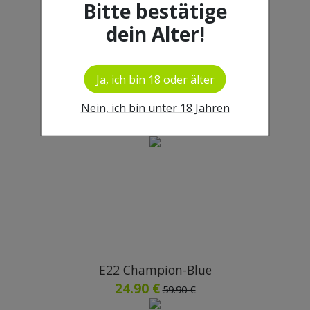
Bitte bestätige
dein Alter!
Ja, ich bin 18 oder älter
Oblako Phunnel M Unglazed
Nein, ich bin unter 18 Jahren
11.99 €
34.99 €
E22 Champion-Blue
24.90 €
59.90 €