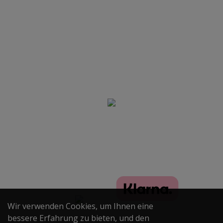
Produkte
Anmeldung Newsletter
Folgen True Passion
Ja, ich habe die Datenschutzerklärung gelesen und bin mit
der darin beschriebenen Verarbeitung meiner personenbe-
zogenen Daten einverstanden. *
True Passion SHOP - Onlineshop
Anmelden!
für Wasserpfeifen, Tabak und Zubehör © 2020
Alle Rechte vorbehalten
Wir verwenden Cookies, um Ihnen eine
bessere Erfahrung zu bieten, und den