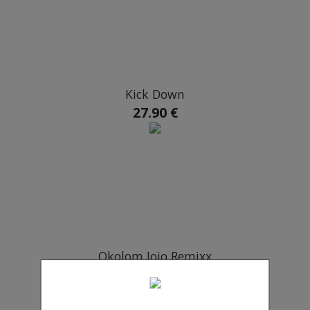
Kick Down
27.90 €
Okolom Jojo Remixx
13.90 €