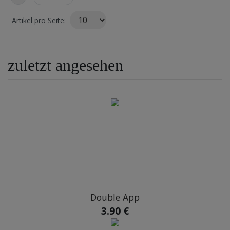
Artikel pro Seite:
SKYNET
STEAMULATION
zuletzt angesehen
TRADI SHISHA
Double App
3.90 €