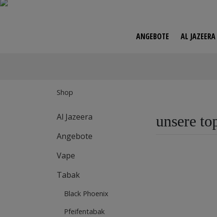
ANGEBOTE
AL JAZEER
Zur
Shop
Al Jazeera
unsere top
Angebote
Vape
Tabak
Black Phoenix
Pfeifentabak