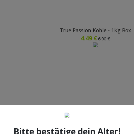
True Passion Kohle - 1Kg Box
4.49 €
6.90 €
True Passion - Einwegschlauch - g
0.25 €
0.99 €
Bitte bestätige dein Alter!