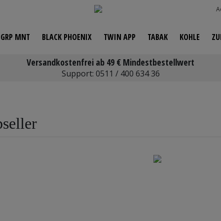
A
A GRP MNT
BLACK PHOENIX
TWIN APP
TABAK
KOHLE
ZU
Versandkostenfrei ab 49 € Mindestbestellwert
ück
Support:
0511 / 400 634 36
seller